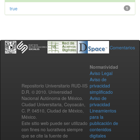
true
1
Comentarios
Normatividad
Aviso Legal
Aviso de
Repositorio Universitario RUD-IIS
privacidad
D.R. © 2010. Universidad
simplificado
Nacional Autónoma de México.
Aviso de
Ciudad Universitaria, Coyoacán,
privacidad
C. P. 04510, Ciudad de México,
Lineamientos
México.
para la
Este sitio web puede ser utilizado
publicación de
con fines no lucrativos siempre
contenidos
que se cite la fuente de
digitales