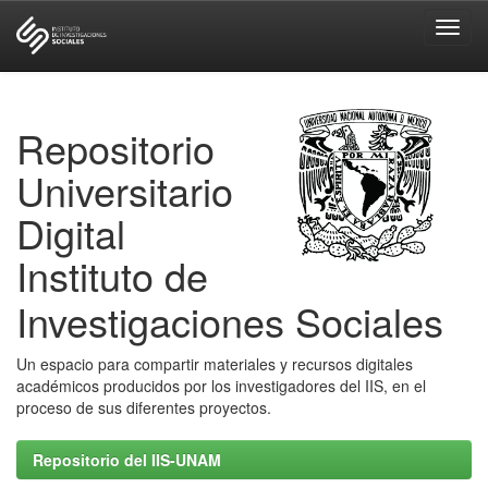
Skip
navigation
Repositorio
Universitario
Digital
Instituto de
Investigaciones Sociales
Un espacio para compartir materiales y recursos digitales
académicos producidos por los investigadores del IIS, en el
proceso de sus diferentes proyectos.
Repositorio del IIS-UNAM