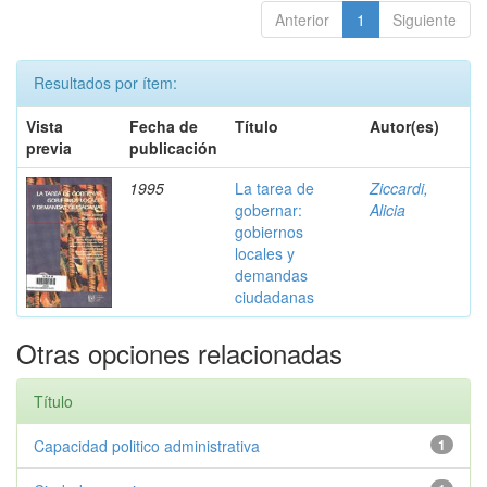
Anterior
1
Siguiente
Resultados por ítem:
Vista
Fecha de
Título
Autor(es)
previa
publicación
1995
La tarea de
Ziccardi,
gobernar:
Alicia
gobiernos
locales y
demandas
ciudadanas
Otras opciones relacionadas
Título
Capacidad politico administrativa
1