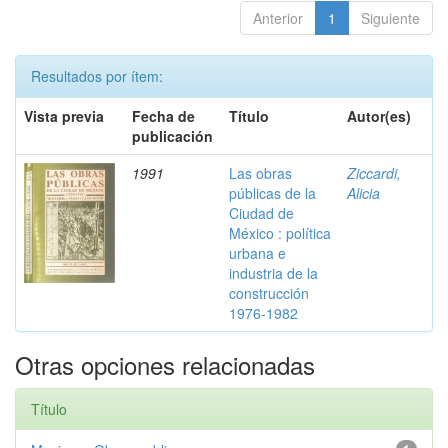
Anterior
1
Siguiente
Resultados por ítem:
Vista previa
Fecha de
Título
Autor(es)
publicación
1991
Las obras
Ziccardi,
públicas de la
Alicia
Ciudad de
México : política
urbana e
industria de la
construcción
1976-1982
Otras opciones relacionadas
Título