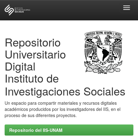
Skip
navigation
Repositorio
Universitario
Digital
Instituto de
Investigaciones Sociales
Un espacio para compartir materiales y recursos digitales
académicos producidos por los investigadores del IIS, en el
proceso de sus diferentes proyectos.
Repositorio del IIS-UNAM