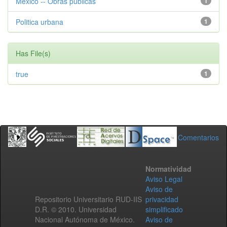
Mexico -- Obras publicas
1
Politica urbana
1
Has File(s)
true
1
Comentarios
Normatividad
Aviso Legal
Aviso de
Repositorio Universitario RUD-IIS
privacidad
D.R. © 2010. Universidad
simplificado
Nacional Autónoma de México.
Aviso de