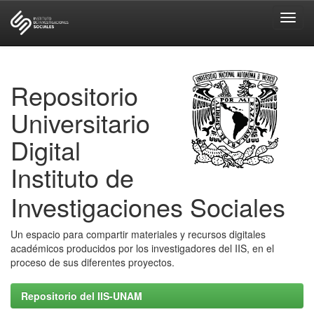
Skip
navigation
Repositorio
Universitario
Digital
Instituto de
Investigaciones Sociales
Un espacio para compartir materiales y recursos digitales
académicos producidos por los investigadores del IIS, en el
proceso de sus diferentes proyectos.
Repositorio del IIS-UNAM