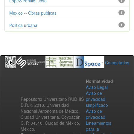
Lopez-Portillo, Jose
1
Mexico -- Obras publicas
1
Politica urbana
1
Comentarios
Normatividad
Aviso Legal
Aviso de
Repositorio Universitario RUD-IIS
privacidad
D.R. © 2010. Universidad
simplificado
Nacional Autónoma de México.
Aviso de
Ciudad Universitaria, Coyoacán,
privacidad
C. P. 04510, Ciudad de México,
Lineamientos
México.
para la