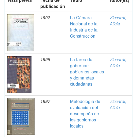
Vista previa
Fecha de
Título
Autor(es)
publicación
1992
La Cámara
Ziccardi,
Nacional de la
Alicia
Industria de la
Construcción
1995
La tarea de
Ziccardi,
gobernar:
Alicia
gobiernos locales
y demandas
ciudadanas
1997
Metodología de
Ziccardi,
evaluación del
Alicia
desempeño de
los gobiernos
locales