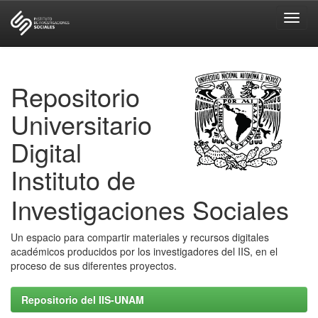
Skip
navigation
Repositorio
Universitario
Digital
Instituto de
Investigaciones Sociales
Un espacio para compartir materiales y recursos digitales
académicos producidos por los investigadores del IIS, en el
proceso de sus diferentes proyectos.
Repositorio del IIS-UNAM