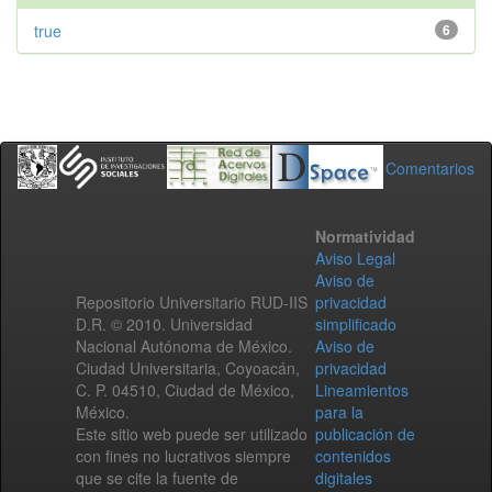
true
6
Comentarios
Normatividad
Aviso Legal
Aviso de
Repositorio Universitario RUD-IIS
privacidad
D.R. © 2010. Universidad
simplificado
Nacional Autónoma de México.
Aviso de
Ciudad Universitaria, Coyoacán,
privacidad
C. P. 04510, Ciudad de México,
Lineamientos
México.
para la
Este sitio web puede ser utilizado
publicación de
con fines no lucrativos siempre
contenidos
que se cite la fuente de
digitales