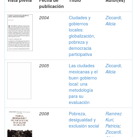
Vista previa
Fecha de
Título
Autor(es)
publicación
2004
Ciudades y
Ziccardi,
gobiernos
Alicia
locales:
globalización,
pobreza y
democracia
participativa
2005
Las ciudades
Ziccardi,
mexicanas y el
Alicia
buen gobierno
local: una
metodología
para su
evaluación
2008
Pobreza,
Ramirez
desigualdad y
Kuri,
exclusión social
Patricia
;
Ziccardi,