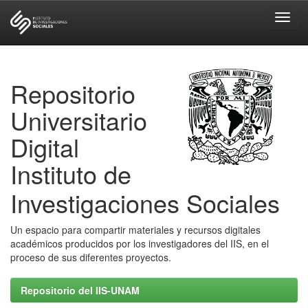
Skip
navigation
Repositorio
Universitario
Digital
Instituto de
Investigaciones Sociales
Un espacio para compartir materiales y recursos digitales
académicos producidos por los investigadores del IIS, en el
proceso de sus diferentes proyectos.
Repositorio del IIS-UNAM