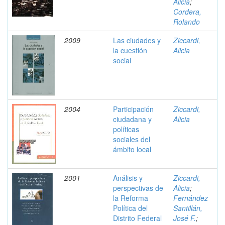
Alicia
;
Cordera,
Rolando
2009
Las ciudades y
Ziccardi,
la cuestión
Alicia
social
2004
Participación
Ziccardi,
ciudadana y
Alicia
políticas
sociales del
ámbito local
2001
Análisis y
Ziccardi,
perspectivas de
Alicia
;
la Reforma
Fernández
Política del
Santillán,
Distrito Federal
José F.
;