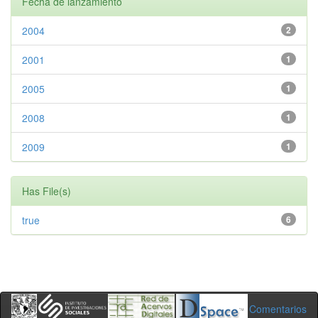
Fecha de lanzamiento
2004
2
2001
1
2005
1
2008
1
2009
1
Has File(s)
true
6
Comentarios