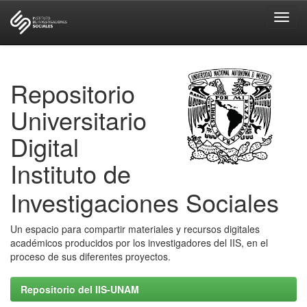
Skip
navigation
Repositorio
Universitario
Digital
Instituto de
Investigaciones Sociales
Un espacio para compartir materiales y recursos digitales
académicos producidos por los investigadores del IIS, en el
proceso de sus diferentes proyectos.
Repositorio del IIS-UNAM