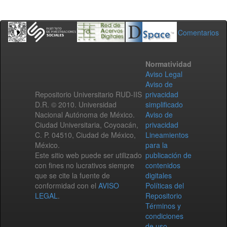
Comentarios
Normatividad
Aviso Legal
Aviso de
Repositorio Universitario RUD-IIS
privacidad
D.R. © 2010. Universidad
simplificado
Nacional Autónoma de México.
Aviso de
Ciudad Universitaria, Coyoacán,
privacidad
C. P. 04510, Ciudad de México,
Lineamientos
México.
para la
Este sitio web puede ser utilizado
publicación de
con fines no lucrativos siempre
contenidos
que se cite la fuente de
digitales
conformidad con el
AVISO
Políticas del
LEGAL
.
Repositorio
Términos y
condiciones
de uso