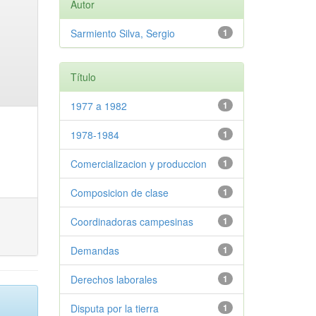
Autor
Sarmiento Silva, Sergio
1
Título
1977 a 1982
1
1978-1984
1
Comercializacion y produccion
1
Composicion de clase
1
Coordinadoras campesinas
1
Demandas
1
Derechos laborales
1
Disputa por la tierra
1