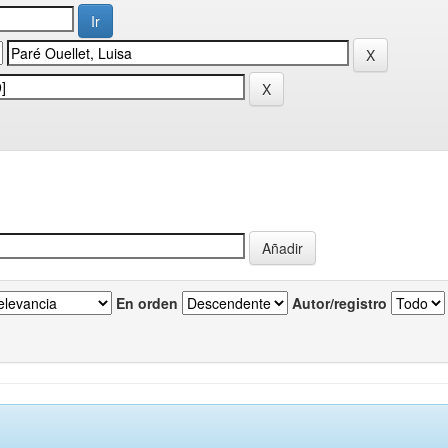
En orden
Autor/registro