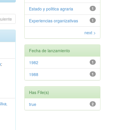
Estado y politica agraria
1
guiente
Experiencias organizativas
1
next >
Fecha de lanzamiento
1982
1
a
;
1988
1
Has File(s)
ilva,
true
2