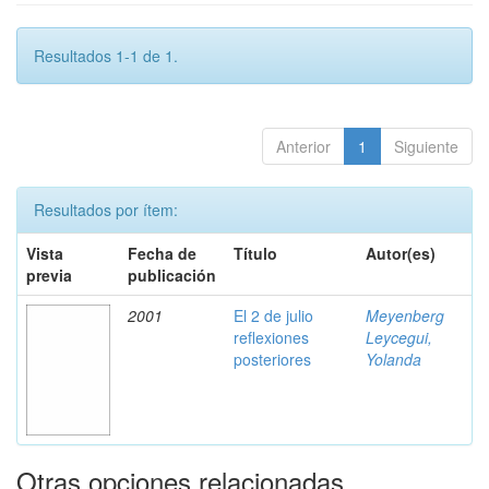
Resultados 1-1 de 1.
Anterior
1
Siguiente
Resultados por ítem:
Vista
Fecha de
Título
Autor(es)
previa
publicación
2001
El 2 de julio
Meyenberg
reflexiones
Leycegui,
posteriores
Yolanda
Otras opciones relacionadas