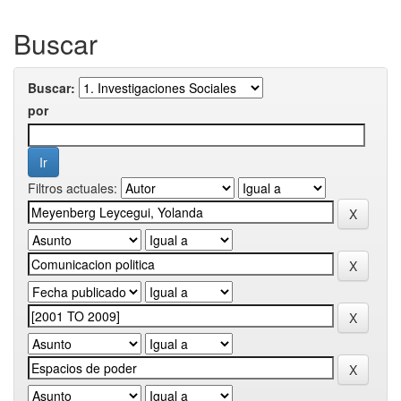
Buscar
Buscar:
por
Filtros actuales: