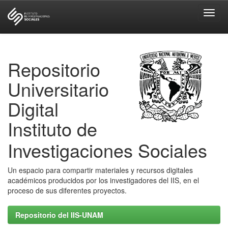
Skip
navigation
Repositorio
Universitario
Digital
Instituto de
Investigaciones Sociales
Un espacio para compartir materiales y recursos digitales
académicos producidos por los investigadores del IIS, en el
proceso de sus diferentes proyectos.
Repositorio del IIS-UNAM