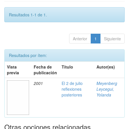
Resultados 1-1 de 1.
Anterior
1
Siguiente
Resultados por ítem:
Vista
Fecha de
Título
Autor(es)
previa
publicación
2001
El 2 de julio
Meyenberg
reflexiones
Leycegui,
posteriores
Yolanda
Otras opciones relacionadas