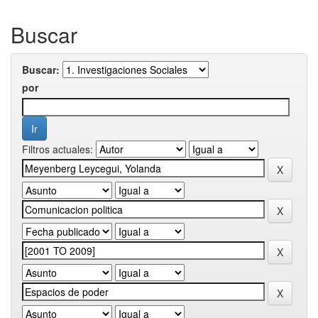
Buscar
Buscar:
por
Filtros actuales: