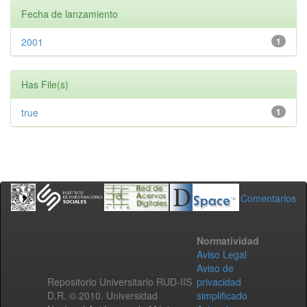
Fecha de lanzamiento
2001
1
Has File(s)
true
1
Comentarios
Normatividad
Aviso Legal
Aviso de
Repositorio Universitario RUD-IIS
privacidad
D.R. © 2010. Universidad
simplificado