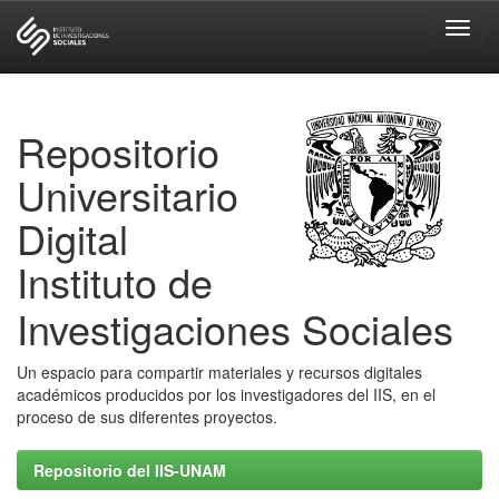
Skip
navigation
Repositorio
Universitario
Digital
Instituto de
Investigaciones Sociales
Un espacio para compartir materiales y recursos digitales
académicos producidos por los investigadores del IIS, en el
proceso de sus diferentes proyectos.
Repositorio del IIS-UNAM