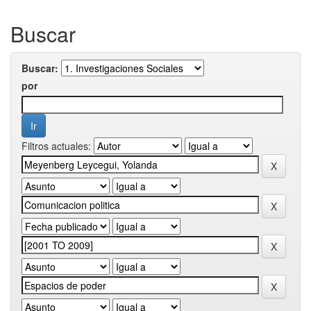
Buscar
Buscar:
por
Filtros actuales: