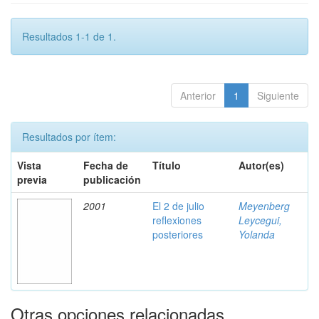
Resultados 1-1 de 1.
Anterior
1
Siguiente
Resultados por ítem:
Vista
Fecha de
Título
Autor(es)
previa
publicación
2001
El 2 de julio
Meyenberg
reflexiones
Leycegui,
posteriores
Yolanda
Otras opciones relacionadas