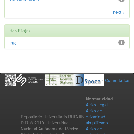
next >
Has File(s)
true
1
Comentarios
Normatividad
Aviso Legal
Aviso de
Repositorio Universitario RUD-IIS
privacidad
D.R. © 2010. Universidad
simplificado
Nacional Autónoma de México.
Aviso de