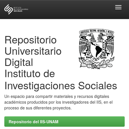
Skip
navigation
Repositorio
Universitario
Digital
Instituto de
Investigaciones Sociales
Un espacio para compartir materiales y recursos digitales
académicos producidos por los investigadores del IIS, en el
proceso de sus diferentes proyectos.
Repositorio del IIS-UNAM