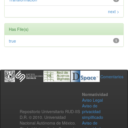
next >
Has File(s)
true
1
Comentarios
Normatividad
Aviso Legal
Aviso de
Repositorio Universitario RUD-IIS
privacidad
D.R. © 2010. Universidad
simplificado
Nacional Autónoma de México.
Aviso de