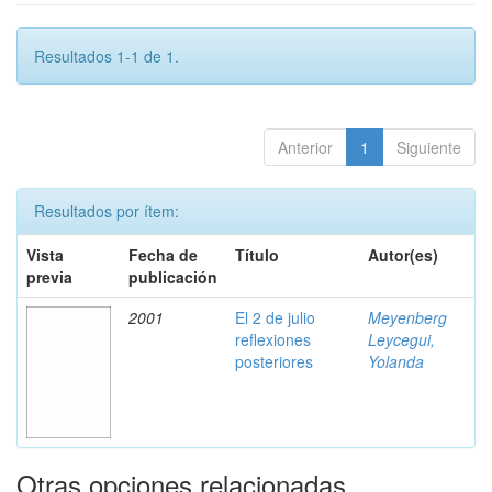
Resultados 1-1 de 1.
Anterior
1
Siguiente
Resultados por ítem:
Vista
Fecha de
Título
Autor(es)
previa
publicación
2001
El 2 de julio
Meyenberg
reflexiones
Leycegui,
posteriores
Yolanda
Otras opciones relacionadas