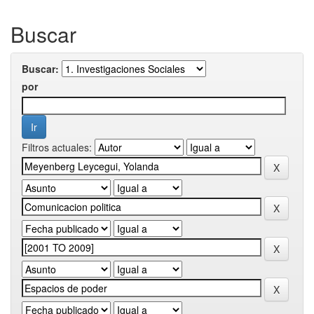
Buscar
Buscar:
por
Filtros actuales: