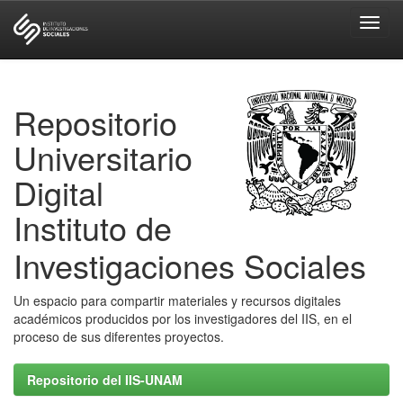
Skip
navigation
Repositorio
Universitario
Digital
Instituto de
Investigaciones Sociales
Un espacio para compartir materiales y recursos digitales
académicos producidos por los investigadores del IIS, en el
proceso de sus diferentes proyectos.
Repositorio del IIS-UNAM