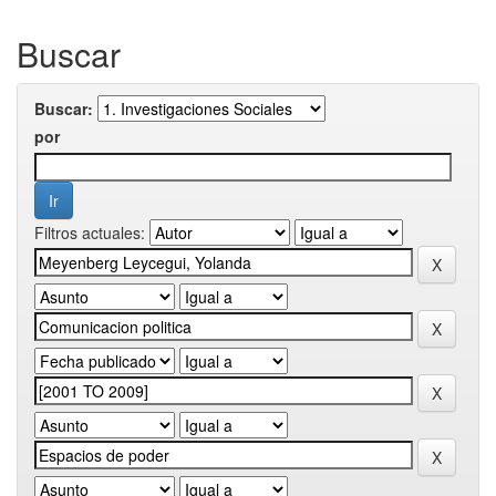
Buscar
Buscar:
por
Filtros actuales: