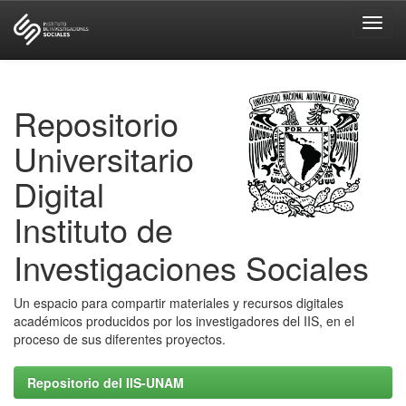
Skip
navigation
Repositorio
Universitario
Digital
Instituto de
Investigaciones Sociales
Un espacio para compartir materiales y recursos digitales
académicos producidos por los investigadores del IIS, en el
proceso de sus diferentes proyectos.
Repositorio del IIS-UNAM