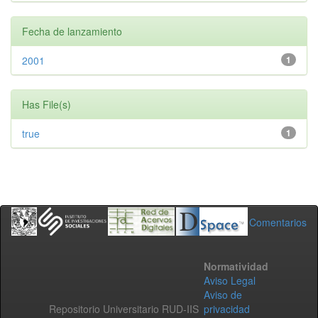
Fecha de lanzamiento
2001
1
Has File(s)
true
1
Comentarios
Normatividad
Aviso Legal
Aviso de
Repositorio Universitario RUD-IIS
privacidad