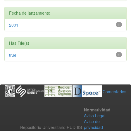
Fecha de lanzamiento
2001
1
Has File(s)
true
1
Comentarios
Normatividad
Aviso Legal
Aviso de
Repositorio Universitario RUD-IIS
privacidad