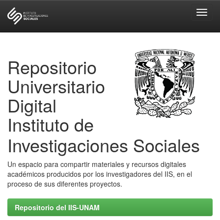
Skip
navigation
Repositorio
Universitario
Digital
Instituto de
Investigaciones Sociales
Un espacio para compartir materiales y recursos digitales
académicos producidos por los investigadores del IIS, en el
proceso de sus diferentes proyectos.
Repositorio del IIS-UNAM