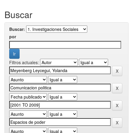
Buscar
Buscar:
por
Filtros actuales: