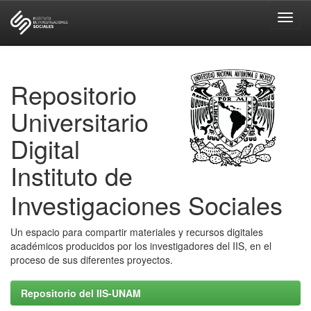
Skip
navigation
Repositorio
Universitario
Digital
Instituto de
Investigaciones Sociales
Un espacio para compartir materiales y recursos digitales
académicos producidos por los investigadores del IIS, en el
proceso de sus diferentes proyectos.
Repositorio del IIS-UNAM