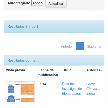
Autor/registro
Resultados 1-1 de 1.
Anterior
1
Siguiente
Resultados por ítem:
Vista previa
Fecha de
Título
Autor(es)
publicación
2014
Ruta de
Lazos
Investigación
Chavero,
Elena Lazos
Elena