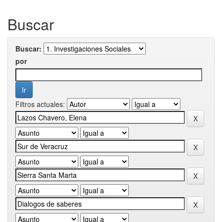
Buscar
Buscar:
por
Filtros actuales: