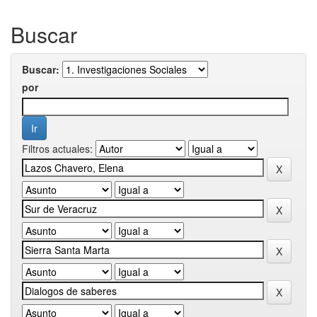
Buscar
Buscar:
por
Filtros actuales: