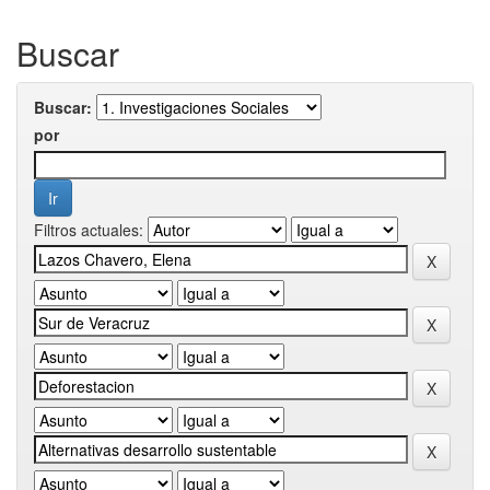
Buscar
Buscar:
por
Filtros actuales: