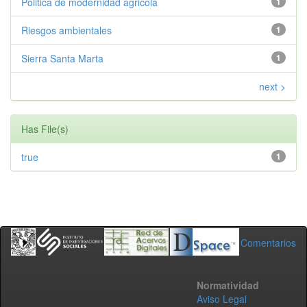
Politica de modernidad agricola
1
Riesgos ambientales
1
Sierra Santa Marta
1
next >
Has File(s)
true
1
Comentarios
Normatividad
Aviso Legal