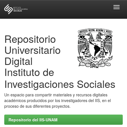
Skip
navigation
Repositorio
Universitario
Digital
Instituto de
Investigaciones Sociales
Un espacio para compartir materiales y recursos digitales
académicos producidos por los investigadores del IIS, en el
proceso de sus diferentes proyectos.
Repositorio del IIS-UNAM