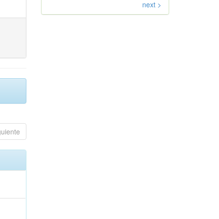
next >
guiente