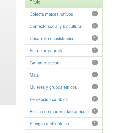
Título
Colecta maices nativos
1
Contexto social y biocultural
1
Desarrollo ecosistemico
1
Estructura agraria
1
Ganaderizacion
1
Maiz
1
Mujeres y grupos etnicos
1
Percepcion cambios
1
Politica de modernidad agricola
1
Riesgos ambientales
1