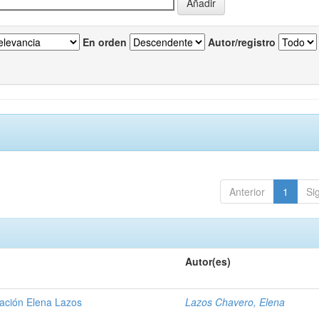
En orden
Autor/registro
Anterior
1
Si
Autor(es)
gación Elena Lazos
Lazos Chavero, Elena