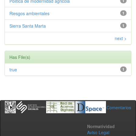
Politica de modernidad agricola
1
Riesgos ambientales
1
Sierra Santa Marta
1
next >
Has File(s)
true
1
Comentarios
Normatividad
Aviso Legal