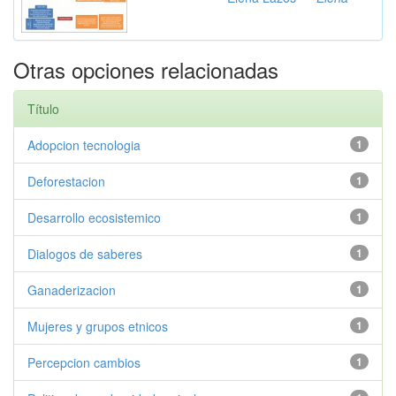
Otras opciones relacionadas
Título
Adopcion tecnologia
1
Deforestacion
1
Desarrollo ecosistemico
1
Dialogos de saberes
1
Ganaderizacion
1
Mujeres y grupos etnicos
1
Percepcion cambios
1