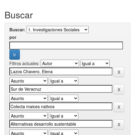
Buscar
Buscar:
por
Filtros actuales: