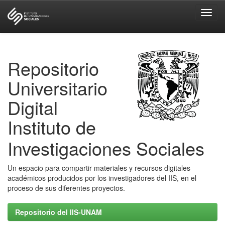
Skip
navigation
Repositorio
Universitario
Digital
Instituto de
Investigaciones Sociales
Un espacio para compartir materiales y recursos digitales
académicos producidos por los investigadores del IIS, en el
proceso de sus diferentes proyectos.
Repositorio del IIS-UNAM