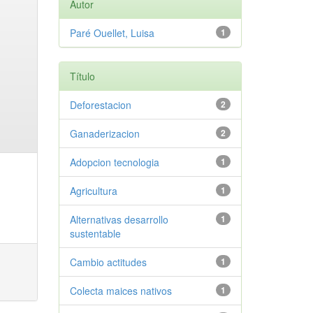
Autor
Paré Ouellet, Luisa
1
Título
Deforestacion
2
Ganaderizacion
2
Adopcion tecnologia
1
Agricultura
1
Alternativas desarrollo
1
sustentable
Cambio actitudes
1
Colecta maices nativos
1