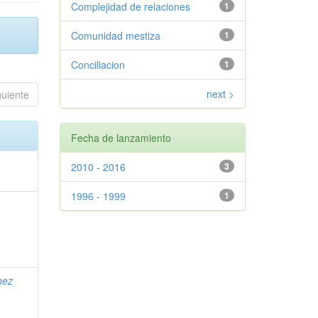
Complejidad de relaciones
1
Comunidad mestiza
1
Conciliacion
1
next >
guiente
Fecha de lanzamiento
2010 - 2016
3
1996 - 1999
1
nez