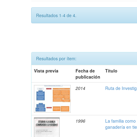
Resultados 1-4 de 4.
Resultados por ítem:
Vista previa
Fecha de
Título
publicación
2014
Ruta de Investi
1996
La familia como 
ganadería en ti