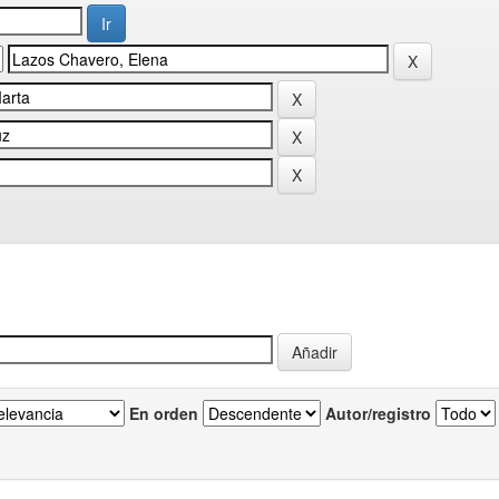
En orden
Autor/registro