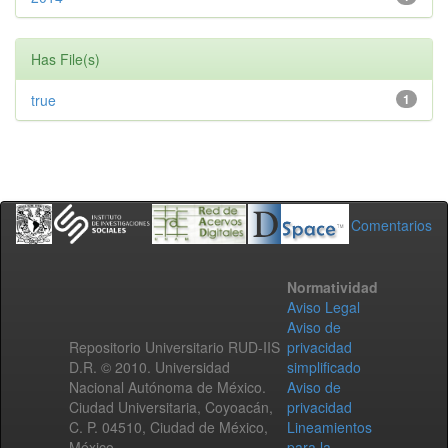
Has File(s)
true
1
Comentarios
Normatividad
Aviso Legal
Aviso de
Repositorio Universitario RUD-IIS
privacidad
D.R. © 2010. Universidad
simplificado
Nacional Autónoma de México.
Aviso de
Ciudad Universitaria, Coyoacán,
privacidad
C. P. 04510, Ciudad de México,
Lineamientos
México.
para la