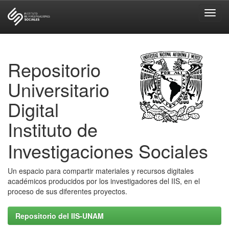
Skip
navigation
Repositorio
Universitario
Digital
Instituto de
Investigaciones Sociales
Un espacio para compartir materiales y recursos digitales
académicos producidos por los investigadores del IIS, en el
proceso de sus diferentes proyectos.
Repositorio del IIS-UNAM