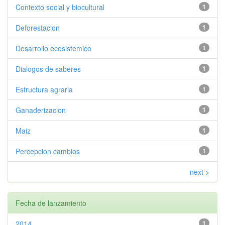
Contexto social y biocultural
1
Deforestacion
1
Desarrollo ecosistemico
1
Dialogos de saberes
1
Estructura agraria
1
Ganaderizacion
1
Maiz
1
Percepcion cambios
1
next >
Fecha de lanzamiento
2014
1