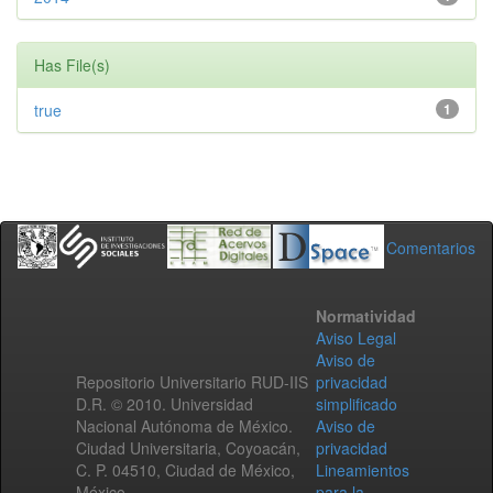
Has File(s)
true
1
Comentarios
Normatividad
Aviso Legal
Aviso de
Repositorio Universitario RUD-IIS
privacidad
D.R. © 2010. Universidad
simplificado
Nacional Autónoma de México.
Aviso de
Ciudad Universitaria, Coyoacán,
privacidad
C. P. 04510, Ciudad de México,
Lineamientos
México.
para la