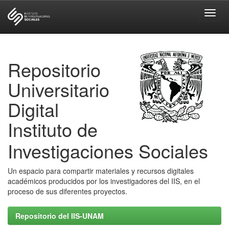
Skip
navigation
Repositorio
Universitario
Digital
Instituto de
Investigaciones Sociales
Un espacio para compartir materiales y recursos digitales
académicos producidos por los investigadores del IIS, en el
proceso de sus diferentes proyectos.
Repositorio del IIS-UNAM