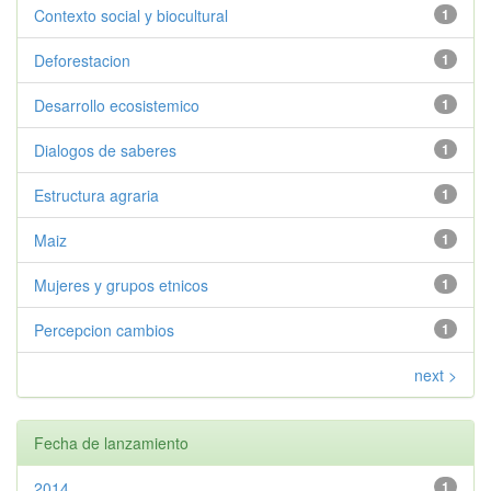
Contexto social y biocultural
1
Deforestacion
1
Desarrollo ecosistemico
1
Dialogos de saberes
1
Estructura agraria
1
Maiz
1
Mujeres y grupos etnicos
1
Percepcion cambios
1
next >
Fecha de lanzamiento
2014
1