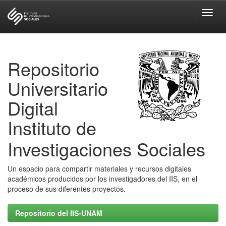
Skip
navigation
Repositorio
Universitario
Digital
Instituto de
Investigaciones Sociales
Un espacio para compartir materiales y recursos digitales
académicos producidos por los investigadores del IIS, en el
proceso de sus diferentes proyectos.
Repositorio del IIS-UNAM