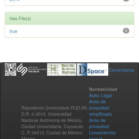
Has File(s)
true
1
Comentarios
Normatividad
Aviso Legal
Aviso de
Repositorio Universitario RUD-IIS
privacidad
D.R. © 2010. Universidad
simplificado
Nacional Autónoma de México.
Aviso de
Ciudad Universitaria, Coyoacán,
privacidad
C. P. 04510, Ciudad de México,
Lineamientos
México.
para la