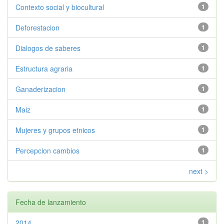
Contexto social y biocultural
1
Deforestacion
1
Dialogos de saberes
1
Estructura agraria
1
Ganaderizacion
1
Maiz
1
Mujeres y grupos etnicos
1
Percepcion cambios
1
next >
Fecha de lanzamiento
2014
1