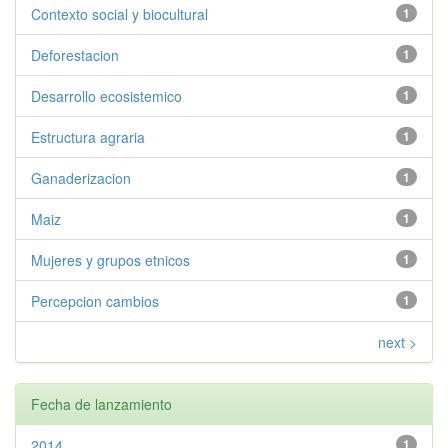
Contexto social y biocultural
1
Deforestacion
1
Desarrollo ecosistemico
1
Estructura agraria
1
Ganaderizacion
1
Maiz
1
Mujeres y grupos etnicos
1
Percepcion cambios
1
next >
Fecha de lanzamiento
2014
1