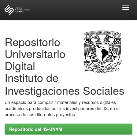
Skip
navigation
Repositorio
Universitario
Digital
Instituto de
Investigaciones Sociales
Un espacio para compartir materiales y recursos digitales
académicos producidos por los investigadores del IIS, en el
proceso de sus diferentes proyectos.
Repositorio del IIS-UNAM