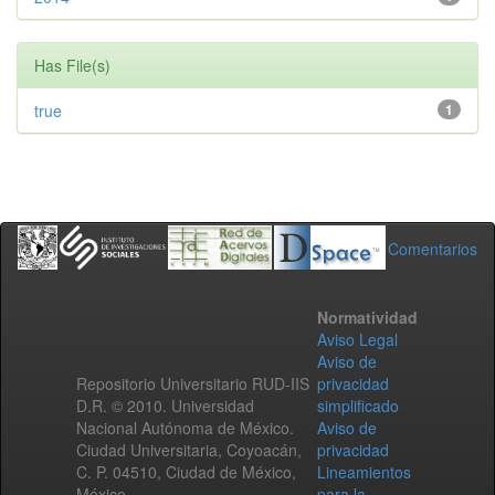
Has File(s)
true
1
Comentarios
Normatividad
Aviso Legal
Aviso de
Repositorio Universitario RUD-IIS
privacidad
D.R. © 2010. Universidad
simplificado
Nacional Autónoma de México.
Aviso de
Ciudad Universitaria, Coyoacán,
privacidad
C. P. 04510, Ciudad de México,
Lineamientos
México.
para la