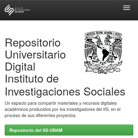
Skip
navigation
Repositorio
Universitario
Digital
Instituto de
Investigaciones Sociales
Un espacio para compartir materiales y recursos digitales
académicos producidos por los investigadores del IIS, en el
proceso de sus diferentes proyectos.
Repositorio del IIS-UNAM