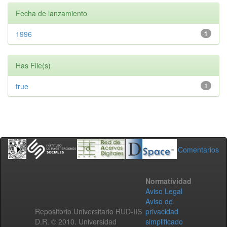
Fecha de lanzamiento
1996
1
Has File(s)
true
1
Comentarios
Normatividad
Aviso Legal
Aviso de
Repositorio Universitario RUD-IIS
privacidad
D.R. © 2010. Universidad
simplificado