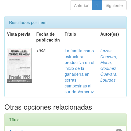
Anterior
1
Siguiente
Resultados por ítem:
Vista previa
Fecha de
Título
Autor(es)
publicación
1996
La familia como
Lazos
estructura
Chavero,
productiva en el
Elena
;
inicio de la
Godínez
ganadería en
Guevara,
tierras
Lourdes
campesinas al
sur de Veracruz
Otras opciones relacionadas
Título