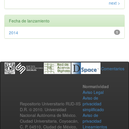
next >
Fecha de lanzamiento
2014
1
Comentarios
Normatividad
Aviso Legal
Aviso de
Repositorio Universitario RUD-IIS
privacidad
D.R. © 2010. Universidad
simplificado
Nacional Autónoma de México.
Aviso de
Ciudad Universitaria, Coyoacán,
privacidad
C. P. 04510, Ciudad de México,
Lineamientos