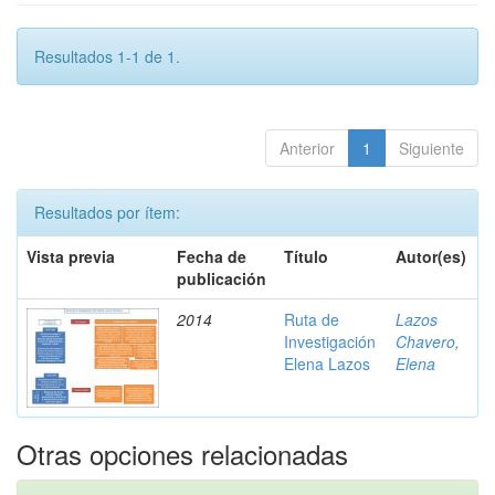
Resultados 1-1 de 1.
Anterior
1
Siguiente
Resultados por ítem:
Vista previa
Fecha de
Título
Autor(es)
publicación
2014
Ruta de
Lazos
Investigación
Chavero,
Elena Lazos
Elena
Otras opciones relacionadas