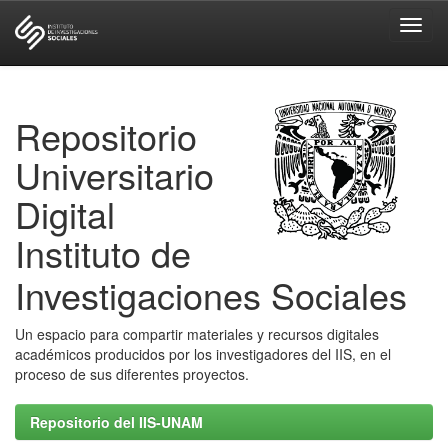
Skip
navigation
Repositorio
Universitario
Digital
Instituto de
Investigaciones Sociales
Un espacio para compartir materiales y recursos digitales
académicos producidos por los investigadores del IIS, en el
proceso de sus diferentes proyectos.
Repositorio del IIS-UNAM