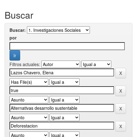
Buscar
Buscar:
por
Filtros actuales: