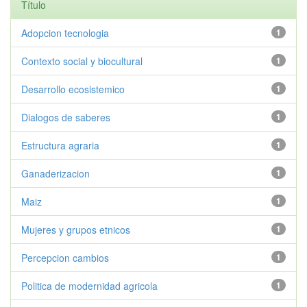
Título
Adopcion tecnologia
1
Contexto social y biocultural
1
Desarrollo ecosistemico
1
Dialogos de saberes
1
Estructura agraria
1
Ganaderizacion
1
Maiz
1
Mujeres y grupos etnicos
1
Percepcion cambios
1
Politica de modernidad agricola
1