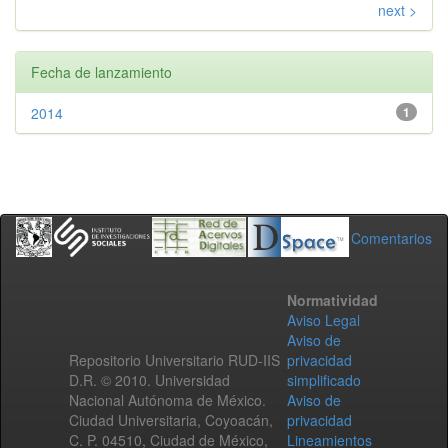
next >
Fecha de lanzamiento
2014
1
Comentarios
Normatividad
Aviso Legal
Aviso de
Repositorio Universitario RUD-IIS
privacidad
D.R. © 2010. Universidad
simplificado
Nacional Autónoma de México.
Aviso de
Ciudad Universitaria, Coyoacán,
privacidad
C. P. 04510, Ciudad de México,
Lineamientos