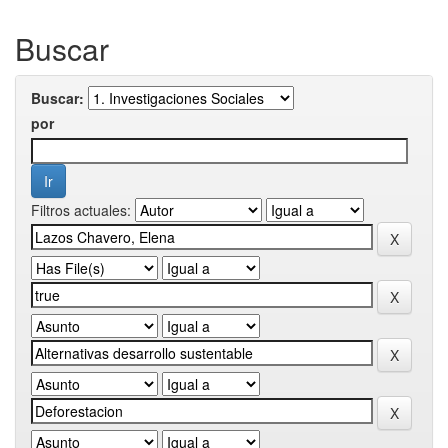
Buscar
Buscar:
por
Filtros actuales: