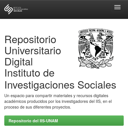
Skip
navigation
Repositorio
Universitario
Digital
Instituto de
Investigaciones Sociales
Un espacio para compartir materiales y recursos digitales
académicos producidos por los investigadores del IIS, en el
proceso de sus diferentes proyectos.
Repositorio del IIS-UNAM