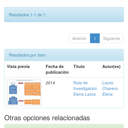
Resultados 1-1 de 1.
Anterior
1
Siguiente
Resultados por ítem:
Vista previa
Fecha de
Título
Autor(es)
publicación
2014
Ruta de
Lazos
Investigación
Chavero,
Elena Lazos
Elena
Otras opciones relacionadas