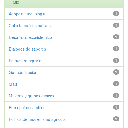
Título
Adopcion tecnologia
1
Colecta maices nativos
1
Desarrollo ecosistemico
1
Dialogos de saberes
1
Estructura agraria
1
Ganaderizacion
1
Maiz
1
Mujeres y grupos etnicos
1
Percepcion cambios
1
Politica de modernidad agricola
1