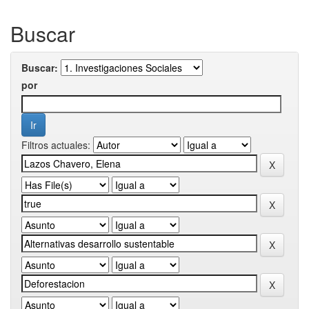
Buscar
Buscar:
por
Filtros actuales: