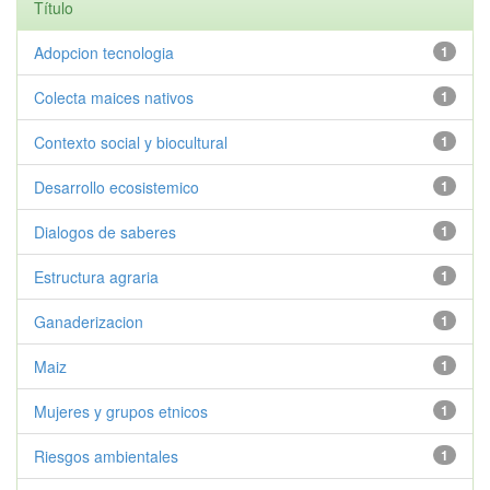
Título
Adopcion tecnologia
1
Colecta maices nativos
1
Contexto social y biocultural
1
Desarrollo ecosistemico
1
Dialogos de saberes
1
Estructura agraria
1
Ganaderizacion
1
Maiz
1
Mujeres y grupos etnicos
1
Riesgos ambientales
1