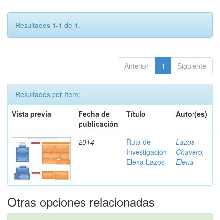
Resultados 1-1 de 1.
Anterior
1
Siguiente
Resultados por ítem:
Vista previa
Fecha de
Título
Autor(es)
publicación
2014
Ruta de
Lazos
Investigación
Chavero,
Elena Lazos
Elena
Otras opciones relacionadas