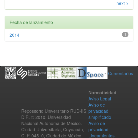
next >
Fecha de lanzamiento
2014
1
Comentarios
Normatividad
Aviso Legal
Aviso de
Repositorio Universitario RUD-IIS
privacidad
D.R. © 2010. Universidad
simplificado
Nacional Autónoma de México.
Aviso de
Ciudad Universitaria, Coyoacán,
privacidad
C. P. 04510, Ciudad de México,
Lineamientos