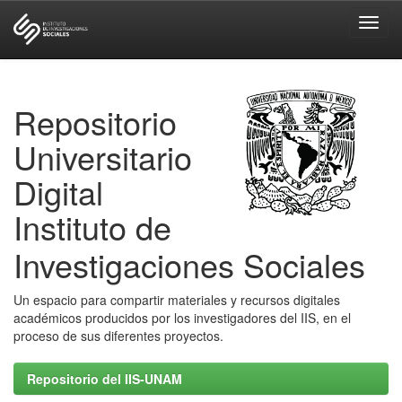
Skip
navigation
Repositorio
Universitario
Digital
Instituto de
Investigaciones Sociales
Un espacio para compartir materiales y recursos digitales
académicos producidos por los investigadores del IIS, en el
proceso de sus diferentes proyectos.
Repositorio del IIS-UNAM