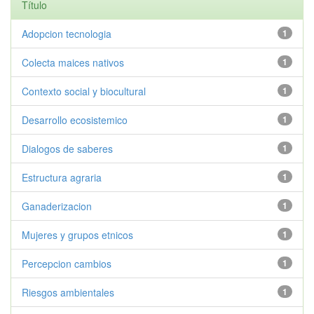
Título
Adopcion tecnologia
1
Colecta maices nativos
1
Contexto social y biocultural
1
Desarrollo ecosistemico
1
Dialogos de saberes
1
Estructura agraria
1
Ganaderizacion
1
Mujeres y grupos etnicos
1
Percepcion cambios
1
Riesgos ambientales
1