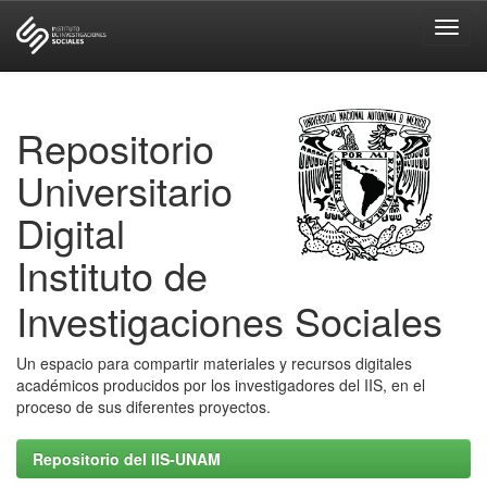
Skip
navigation
Repositorio
Universitario
Digital
Instituto de
Investigaciones Sociales
Un espacio para compartir materiales y recursos digitales
académicos producidos por los investigadores del IIS, en el
proceso de sus diferentes proyectos.
Repositorio del IIS-UNAM