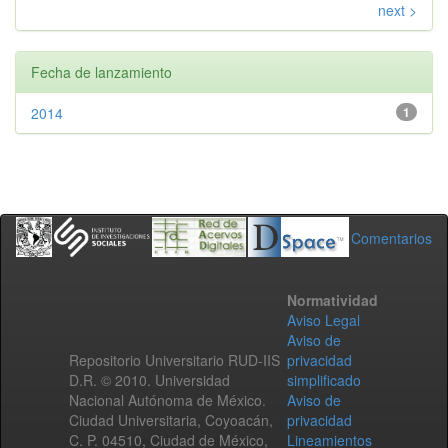
next >
Fecha de lanzamiento
2014
1
Comentarios
Normatividad
Aviso Legal
Aviso de
Repositorio Universitario RUD-IIS
privacidad
D.R. © 2010. Universidad
simplificado
Nacional Autónoma de México.
Aviso de
Ciudad Universitaria, Coyoacán,
privacidad
C. P. 04510, Ciudad de México,
Lineamientos