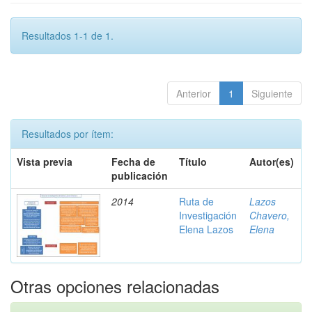
Resultados 1-1 de 1.
Anterior
1
Siguiente
Resultados por ítem:
Vista previa
Fecha de
Título
Autor(es)
publicación
2014
Ruta de
Lazos
Investigación
Chavero,
Elena Lazos
Elena
Otras opciones relacionadas