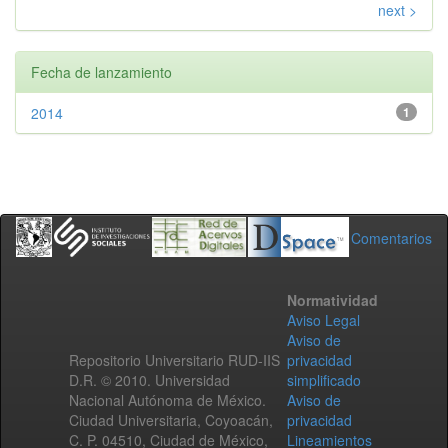
next >
Fecha de lanzamiento
2014
1
Comentarios
Normatividad
Aviso Legal
Aviso de
Repositorio Universitario RUD-IIS
privacidad
D.R. © 2010. Universidad
simplificado
Nacional Autónoma de México.
Aviso de
Ciudad Universitaria, Coyoacán,
privacidad
C. P. 04510, Ciudad de México,
Lineamientos