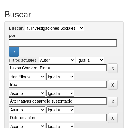
Buscar
Buscar:
por
Filtros actuales: