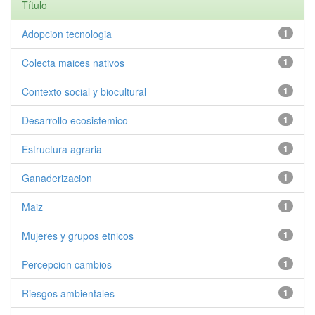
Título
Adopcion tecnologia
1
Colecta maices nativos
1
Contexto social y biocultural
1
Desarrollo ecosistemico
1
Estructura agraria
1
Ganaderizacion
1
Maiz
1
Mujeres y grupos etnicos
1
Percepcion cambios
1
Riesgos ambientales
1