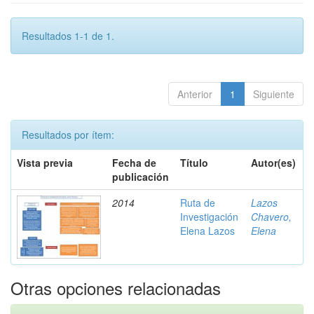
Resultados 1-1 de 1.
Anterior
1
Siguiente
Resultados por ítem:
Vista previa
Fecha de
Título
Autor(es)
publicación
2014
Ruta de
Lazos
Investigación
Chavero,
Elena Lazos
Elena
Otras opciones relacionadas