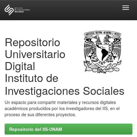
Skip
navigation
Repositorio
Universitario
Digital
Instituto de
Investigaciones Sociales
Un espacio para compartir materiales y recursos digitales
académicos producidos por los investigadores del IIS, en el
proceso de sus diferentes proyectos.
Repositorio del IIS-UNAM