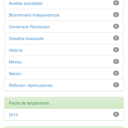
Analisis actualidad
1
Bicentenario Independencia
1
Centenario Revolucion
1
Desafios busqueda
1
Historia
1
Mexico
1
Nacion
1
Reflexion repercusiones
1
Fecha de lanzamiento
2010
1