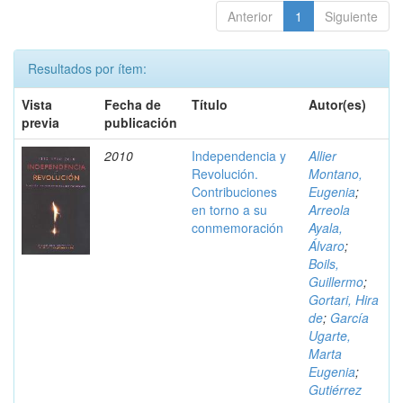
Anterior
1
Siguiente
Resultados por ítem:
Vista
Fecha de
Título
Autor(es)
previa
publicación
2010
Independencia y
Allier
Revolución.
Montano,
Contribuciones
Eugenia
;
en torno a su
Arreola
conmemoración
Ayala,
Álvaro
;
Boils,
Guillermo
;
Gortari, Hira
de
;
García
Ugarte,
Marta
Eugenia
;
Gutiérrez