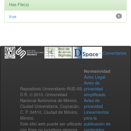
Has File(s)
true
1
Comentarios
Normatividad
Aviso Legal
Aviso de
Repositorio Universitario RUD-IIS
privacidad
D.R. © 2010. Universidad
simplificado
Nacional Autónoma de México.
Aviso de
Ciudad Universitaria, Coyoacán,
privacidad
C. P. 04510, Ciudad de México,
Lineamientos
México.
para la
Este sitio web puede ser utilizado
publicación de
con fines no lucrativos siempre
contenidos