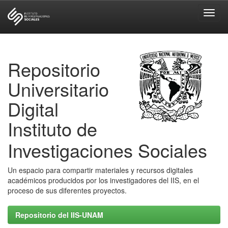
Skip
navigation
Repositorio
Universitario
Digital
Instituto de
Investigaciones Sociales
Un espacio para compartir materiales y recursos digitales
académicos producidos por los investigadores del IIS, en el
proceso de sus diferentes proyectos.
Repositorio del IIS-UNAM