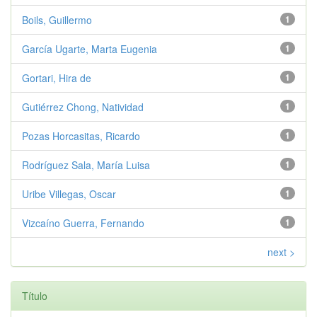
Boils, Guillermo
1
García Ugarte, Marta Eugenia
1
Gortari, Hira de
1
Gutiérrez Chong, Natividad
1
Pozas Horcasitas, Ricardo
1
Rodríguez Sala, María Luisa
1
Uribe Villegas, Oscar
1
Vizcaíno Guerra, Fernando
1
next >
Título