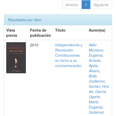
Anterior
1
Siguiente
Resultados por ítem:
Vista
Fecha de
Título
Autor(es)
previa
publicación
2010
Independencia y
Allier
Revolución.
Montano,
Contribuciones
Eugenia
;
en torno a su
Arreola
conmemoración
Ayala,
Álvaro
;
Boils,
Guillermo
;
Gortari, Hira
de
;
García
Ugarte,
Marta
Eugenia
;
Gutiérrez