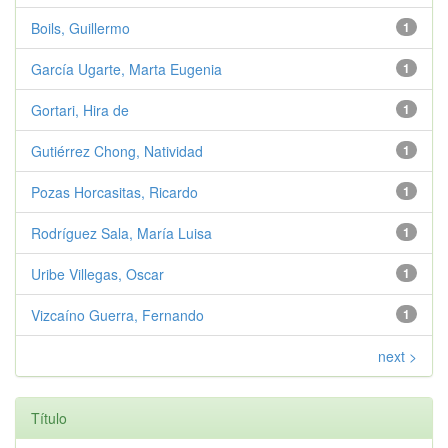
Boils, Guillermo
1
García Ugarte, Marta Eugenia
1
Gortari, Hira de
1
Gutiérrez Chong, Natividad
1
Pozas Horcasitas, Ricardo
1
Rodríguez Sala, María Luisa
1
Uribe Villegas, Oscar
1
Vizcaíno Guerra, Fernando
1
next >
Título