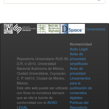
Comentarios
Normatividad
Aviso Legal
Aviso de
Repositorio Universitario RUD-IIS
privacidad
D.R. © 2010. Universidad
simplificado
Nacional Autónoma de México.
Aviso de
Ciudad Universitaria, Coyoacán,
privacidad
C. P. 04510, Ciudad de México,
Lineamientos
México.
para la
Este sitio web puede ser utilizado
publicación de
con fines no lucrativos siempre
contenidos
que se cite la fuente de
digitales
conformidad con el
AVISO
Políticas del
LEGAL
.
Repositorio