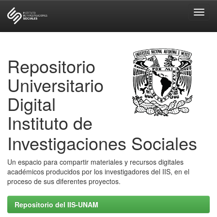
Skip
navigation
Repositorio
Universitario
Digital
Instituto de
Investigaciones Sociales
Un espacio para compartir materiales y recursos digitales
académicos producidos por los investigadores del IIS, en el
proceso de sus diferentes proyectos.
Repositorio del IIS-UNAM