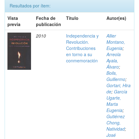
Resultados por ítem:
Vista
Fecha de
Título
Autor(es)
previa
publicación
2010
Independencia y
Allier
Revolución.
Montano,
Contribuciones
Eugenia
;
en torno a su
Arreola
conmemoración
Ayala,
Álvaro
;
Boils,
Guillermo
;
Gortari, Hira
de
;
García
Ugarte,
Marta
Eugenia
;
Gutiérrez
Chong,
Natividad
;
José