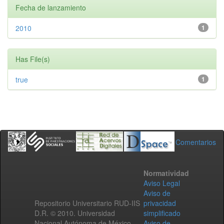
Fecha de lanzamiento
2010
1
Has File(s)
true
1
Comentarios
Normatividad
Aviso Legal
Aviso de
Repositorio Universitario RUD-IIS
privacidad
D.R. © 2010. Universidad
simplificado
Nacional Autónoma de México.
Aviso de