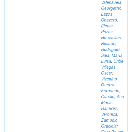
Valenzuela,
Georgette
;
Lazos
Chavero,
Elena
;
Pozas
Horcasitas,
Ricardo
;
Rodríguez
Sala, María
Luisa
;
Uribe
Villegas,
Oscar
;
Vizcaíno
Guerra,
Fernando
;
Carrillo, Ana
Maria
;
Ramírez,
Verónica
;
Zamudio,
Graciela
;
Cruz Reyes,