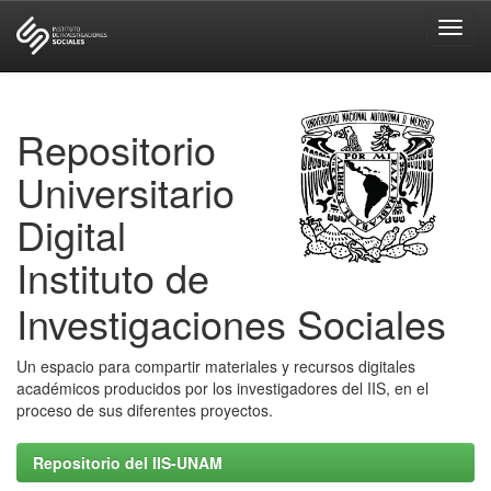
Skip
navigation
Repositorio
Universitario
Digital
Instituto de
Investigaciones Sociales
Un espacio para compartir materiales y recursos digitales
académicos producidos por los investigadores del IIS, en el
proceso de sus diferentes proyectos.
Repositorio del IIS-UNAM