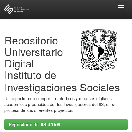
Skip
navigation
Repositorio
Universitario
Digital
Instituto de
Investigaciones Sociales
Un espacio para compartir materiales y recursos digitales
académicos producidos por los investigadores del IIS, en el
proceso de sus diferentes proyectos.
Repositorio del IIS-UNAM