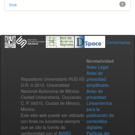
true
1
Comentarios
Normatividad
Aviso Legal
Aviso de
Repositorio Universitario RUD-IIS
privacidad
D.R. © 2010. Universidad
simplificado
Nacional Autónoma de México.
Aviso de
Ciudad Universitaria, Coyoacán,
privacidad
C. P. 04510, Ciudad de México,
Lineamientos
México.
para la
Este sitio web puede ser utilizado
publicación de
con fines no lucrativos siempre
contenidos
que se cite la fuente de
digitales
conformidad con el
AVISO
Políticas del