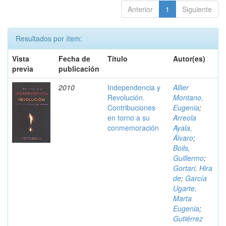
Anterior
1
Siguiente
Resultados por ítem:
Vista
Fecha de
Título
Autor(es)
previa
publicación
2010
Independencia y
Allier
Revolución.
Montano,
Contribuciones
Eugenia
;
en torno a su
Arreola
conmemoración
Ayala,
Álvaro
;
Boils,
Guillermo
;
Gortari, Hira
de
;
García
Ugarte,
Marta
Eugenia
;
Gutiérrez