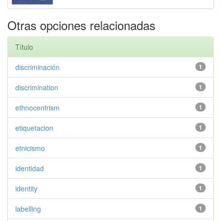
Otras opciones relacionadas
Título
discriminación
1
discrimination
1
ethnocentrism
1
etiquetacion
1
etnicismo
1
identidad
1
identity
1
labelling
1