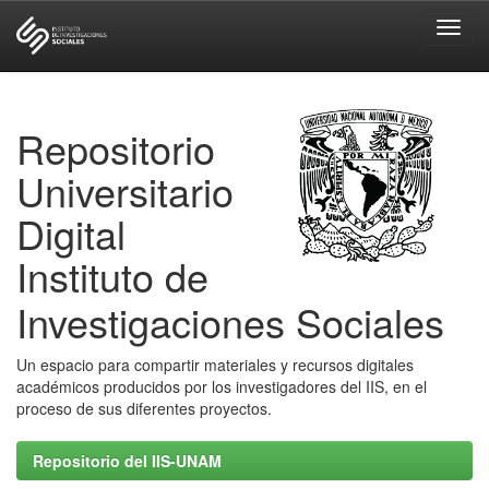
Skip
navigation
Repositorio
Universitario
Digital
Instituto de
Investigaciones Sociales
Un espacio para compartir materiales y recursos digitales
académicos producidos por los investigadores del IIS, en el
proceso de sus diferentes proyectos.
Repositorio del IIS-UNAM