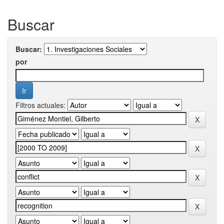
Buscar
Buscar:
por
Filtros actuales: