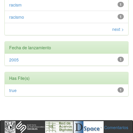
racism
1
racismo
1
next >
Fecha de lanzamiento
2005
1
Has File(s)
true
1
Comentarios