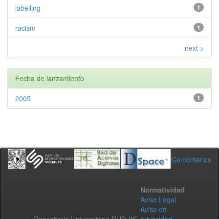
labelling
1
racism
1
next >
Fecha de lanzamiento
2005
1
Comentarios
Normatividad
Aviso Legal
Aviso de