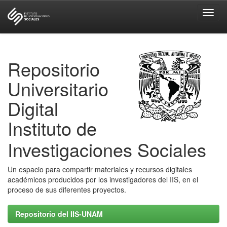
Skip
navigation
Repositorio
Universitario
Digital
Instituto de
Investigaciones Sociales
Un espacio para compartir materiales y recursos digitales
académicos producidos por los investigadores del IIS, en el
proceso de sus diferentes proyectos.
Repositorio del IIS-UNAM