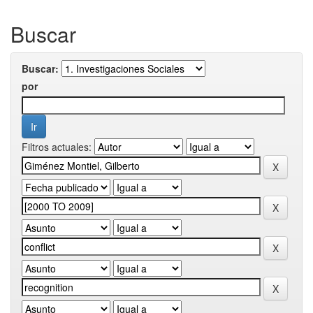
Buscar
Buscar:
por
Filtros actuales: