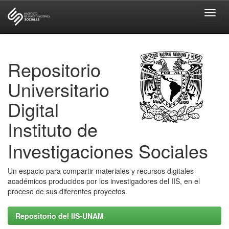
Skip
navigation
Repositorio
Universitario
Digital
Instituto de
Investigaciones Sociales
Un espacio para compartir materiales y recursos digitales
académicos producidos por los investigadores del IIS, en el
proceso de sus diferentes proyectos.
Repositorio del IIS-UNAM