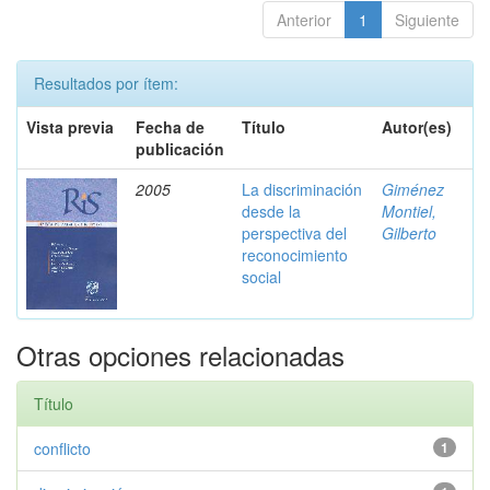
Anterior
1
Siguiente
Resultados por ítem:
Vista previa
Fecha de
Título
Autor(es)
publicación
2005
La discriminación
Giménez
desde la
Montiel,
perspectiva del
Gilberto
reconocimiento
social
Otras opciones relacionadas
Título
conflicto
1