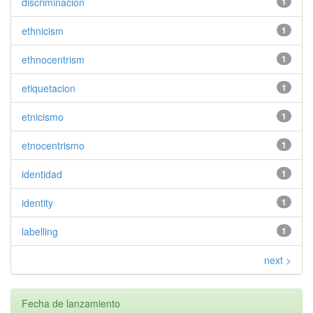
discriminación
1
ethnicism
1
ethnocentrism
1
etiquetacion
1
etnicismo
1
etnocentrismo
1
identidad
1
identity
1
labelling
1
next >
Fecha de lanzamiento