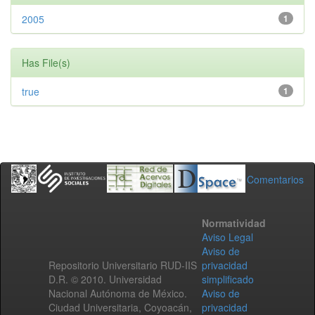
2005
1
Has File(s)
true
1
Comentarios
Normatividad
Aviso Legal
Aviso de
Repositorio Universitario RUD-IIS
privacidad
D.R. © 2010. Universidad
simplificado
Nacional Autónoma de México.
Aviso de
Ciudad Universitaria, Coyoacán,
privacidad