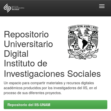
Skip
navigation
Repositorio
Universitario
Digital
Instituto de
Investigaciones Sociales
Un espacio para compartir materiales y recursos digitales
académicos producidos por los investigadores del IIS, en el
proceso de sus diferentes proyectos.
Repositorio del IIS-UNAM