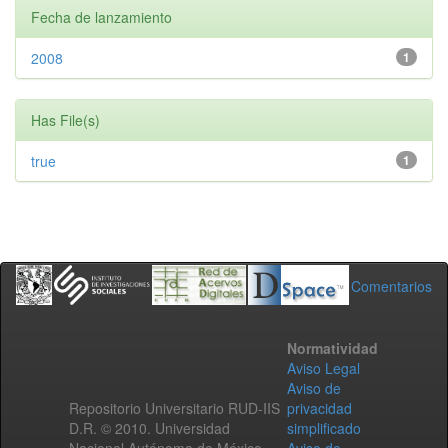
Fecha de lanzamiento
2008
1
Has File(s)
true
1
Comentarios
Normatividad
Aviso Legal
Aviso de
Repositorio Universitario RUD-IIS
privacidad
D.R. © 2010. Universidad
simplificado