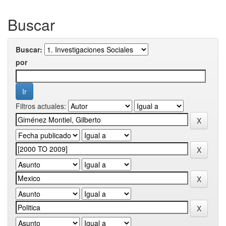
Buscar
Buscar:
por
Filtros actuales: