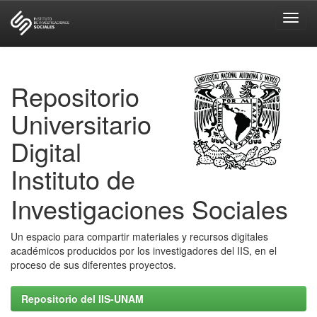
Skip
navigation
Repositorio
Universitario
Digital
Instituto de
Investigaciones Sociales
Un espacio para compartir materiales y recursos digitales
académicos producidos por los investigadores del IIS, en el
proceso de sus diferentes proyectos.
Repositorio del IIS-UNAM