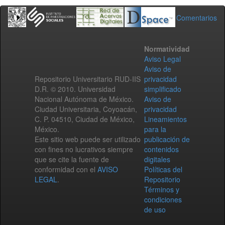
Comentarios
Normatividad
Aviso Legal
Aviso de
Repositorio Universitario RUD-IIS
privacidad
D.R. © 2010. Universidad
simplificado
Nacional Autónoma de México.
Aviso de
Ciudad Universitaria, Coyoacán,
privacidad
C. P. 04510, Ciudad de México,
Lineamientos
México.
para la
Este sitio web puede ser utilizado
publicación de
con fines no lucrativos siempre
contenidos
que se cite la fuente de
digitales
conformidad con el
AVISO
Políticas del
LEGAL
.
Repositorio
Términos y
condiciones
de uso