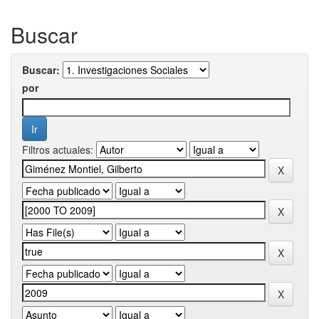
Buscar
Buscar:
por
Filtros actuales: