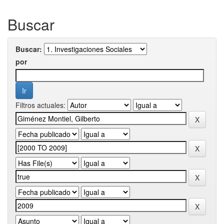
Buscar
Buscar:
por
Filtros actuales: