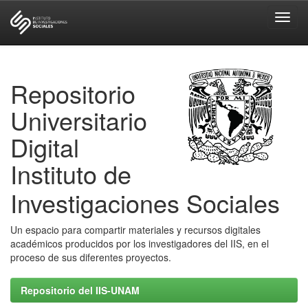
Skip
navigation
Repositorio
Universitario
Digital
Instituto de
Investigaciones Sociales
Un espacio para compartir materiales y recursos digitales
académicos producidos por los investigadores del IIS, en el
proceso de sus diferentes proyectos.
Repositorio del IIS-UNAM