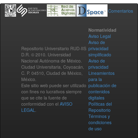
Comentarios
Normatividad
Aviso Legal
Aviso de
Repositorio Universitario RUD-IIS
privacidad
D.R. © 2010. Universidad
simplificado
Nacional Autónoma de México.
Aviso de
Ciudad Universitaria, Coyoacán,
privacidad
C. P. 04510, Ciudad de México,
Lineamientos
México.
para la
Este sitio web puede ser utilizado
publicación de
con fines no lucrativos siempre
contenidos
que se cite la fuente de
digitales
conformidad con el
AVISO
Políticas del
LEGAL
.
Repositorio
Términos y
condiciones
de uso