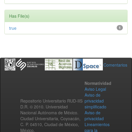
Has File(s)
true
1
Comentarios
Normatividad
Aviso Legal
Aviso de
Repositorio Universitario RUD-IIS
privacidad
D.R. © 2010. Universidad
simplificado
Nacional Autónoma de México.
Aviso de
Ciudad Universitaria, Coyoacán,
privacidad
C. P. 04510, Ciudad de México,
Lineamientos
México.
para la