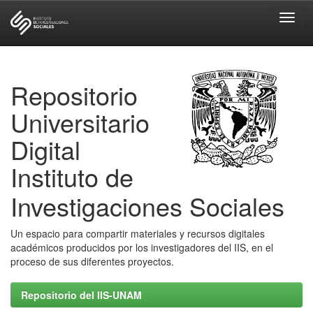
Skip
navigation
Repositorio
Universitario
Digital
Instituto de
Investigaciones Sociales
Un espacio para compartir materiales y recursos digitales
académicos producidos por los investigadores del IIS, en el
proceso de sus diferentes proyectos.
Repositorio del IIS-UNAM