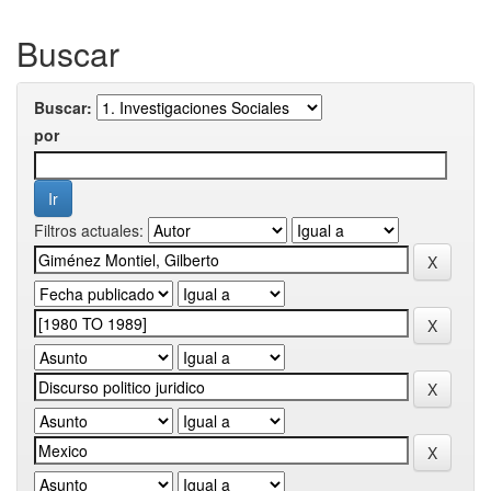
Buscar
Buscar:
por
Filtros actuales: