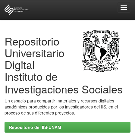
Skip
navigation
Repositorio
Universitario
Digital
Instituto de
Investigaciones Sociales
Un espacio para compartir materiales y recursos digitales
académicos producidos por los investigadores del IIS, en el
proceso de sus diferentes proyectos.
Repositorio del IIS-UNAM