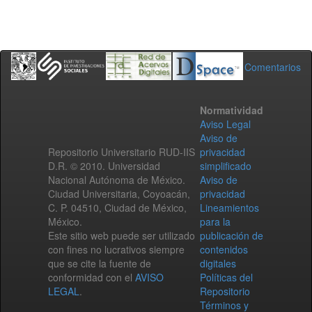
Comentarios
Normatividad
Aviso Legal
Aviso de
Repositorio Universitario RUD-IIS
privacidad
D.R. © 2010. Universidad
simplificado
Nacional Autónoma de México.
Aviso de
Ciudad Universitaria, Coyoacán,
privacidad
C. P. 04510, Ciudad de México,
Lineamientos
México.
para la
Este sitio web puede ser utilizado
publicación de
con fines no lucrativos siempre
contenidos
que se cite la fuente de
digitales
conformidad con el
AVISO
Políticas del
LEGAL
.
Repositorio
Términos y