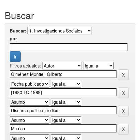
Buscar
Buscar:
por
Filtros actuales: