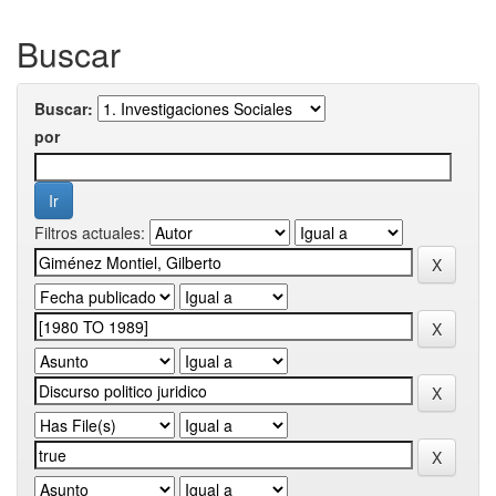
Buscar
Buscar:
por
Filtros actuales: