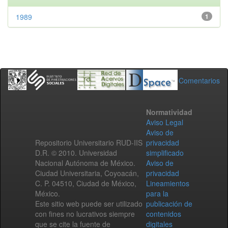
1989
1
Comentarios
Normatividad
Aviso Legal
Aviso de
Repositorio Universitario RUD-IIS
privacidad
D.R. © 2010. Universidad
simplificado
Nacional Autónoma de México.
Aviso de
Ciudad Universitaria, Coyoacán,
privacidad
C. P. 04510, Ciudad de México,
Lineamientos
México.
para la
Este sitio web puede ser utilizado
publicación de
con fines no lucrativos siempre
contenidos
que se cite la fuente de
digitales