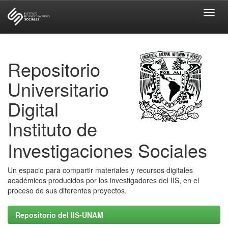
Skip
navigation
Repositorio
Universitario
Digital
Instituto de
Investigaciones Sociales
Un espacio para compartir materiales y recursos digitales
académicos producidos por los investigadores del IIS, en el
proceso de sus diferentes proyectos.
Repositorio del IIS-UNAM