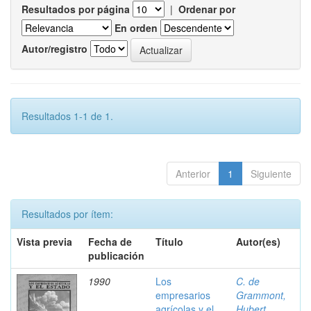
Resultados por página
|
Ordenar por
En orden
Autor/registro
Resultados 1-1 de 1.
Anterior
1
Siguiente
Resultados por ítem:
Vista previa
Fecha de
Título
Autor(es)
publicación
1990
Los
C. de
empresarios
Grammont,
agrícolas y el
Hubert