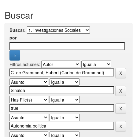
Buscar
Buscar:
por
Filtros actuales: