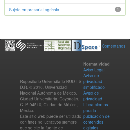
Sujeto empresarial agricola
1
Comentarios
Normatividad
Aviso Legal
Aviso de
Repositorio Universitario RUD-IIS
privacidad
D.R. © 2010. Universidad
simplificado
Nacional Autónoma de México.
Aviso de
Ciudad Universitaria, Coyoacán,
privacidad
C. P. 04510, Ciudad de México,
Lineamientos
México.
para la
Este sitio web puede ser utilizado
publicación de
con fines no lucrativos siempre
contenidos
que se cite la fuente de
digitales