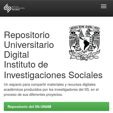
Skip
navigation
Repositorio
Universitario
Digital
Instituto de
Investigaciones Sociales
Un espacio para compartir materiales y recursos digitales
académicos producidos por los investigadores del IIS, en el
proceso de sus diferentes proyectos.
Repositorio del IIS-UNAM