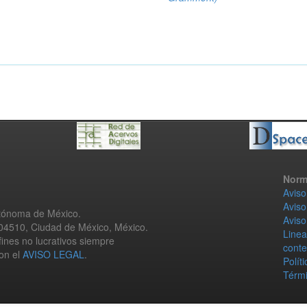
Norm
Aviso
Aviso
utónoma de México.
Aviso
 04510, Ciudad de México, México.
Linea
fines no lucrativos siempre
conte
con el
AVISO LEGAL
.
Polít
Térmi