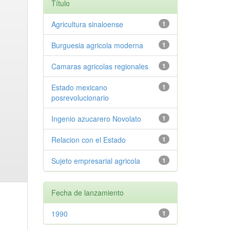
Título
Agricultura sinaloense
1
Burguesia agricola moderna
1
Camaras agricolas regionales
1
Estado mexicano
1
posrevolucionario
Ingenio azucarero Novolato
1
Relacion con el Estado
1
Sujeto empresarial agricola
1
Fecha de lanzamiento
1990
1