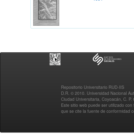
Repositorio Universitario RUD-IIS
D.R. © 2010. Universidad Nacional A
Ciudad Universitaria, Coyoacán, C. P.
Este sitio web puede ser utilizado con 
que se cite la fuente de conformidad 