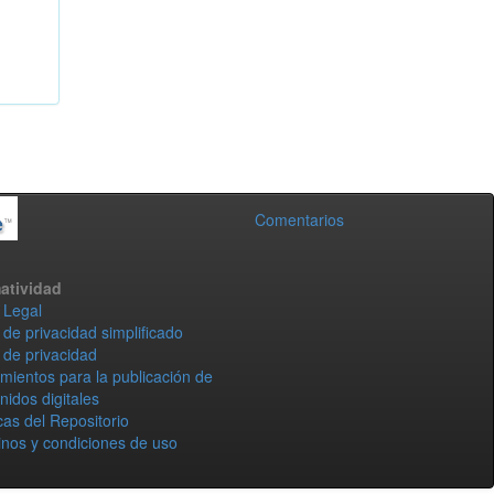
Comentarios
atividad
 Legal
 de privacidad simplificado
 de privacidad
mientos para la publicación de
nidos digitales
icas del Repositorio
nos y condiciones de uso