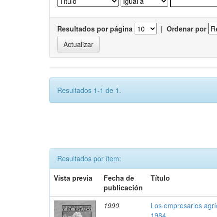
Resultados por página
|
Ordenar por
Resultados 1-1 de 1.
Resultados por ítem:
Vista previa
Fecha de
Título
publicación
1990
Los empresarios agríc
1984