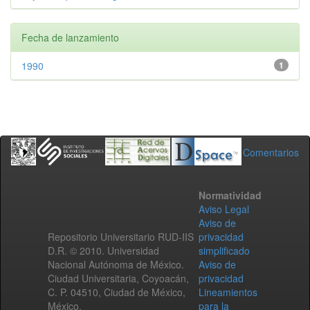
Fecha de lanzamiento
1990
1
Comentarios
Normatividad
Aviso Legal
Aviso de
Repositorio Universitario RUD-IIS
privacidad
D.R. © 2010. Universidad
simplificado
Nacional Autónoma de México.
Aviso de
Ciudad Universitaria, Coyoacán,
privacidad
C. P. 04510, Ciudad de México,
Lineamientos
México.
para la