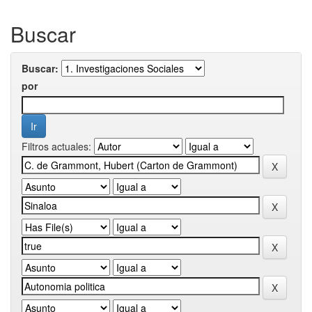
Buscar
Buscar:
por
Filtros actuales: