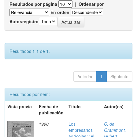
Resultados por página
|
Ordenar por
En orden
Autor/registro
Resultados 1-1 de 1.
Anterior
1
Siguiente
Resultados por ítem:
Vista previa
Fecha de
Título
Autor(es)
publicación
1990
Los
C. de
empresarios
Grammont,
agrícolas y el
Hubert