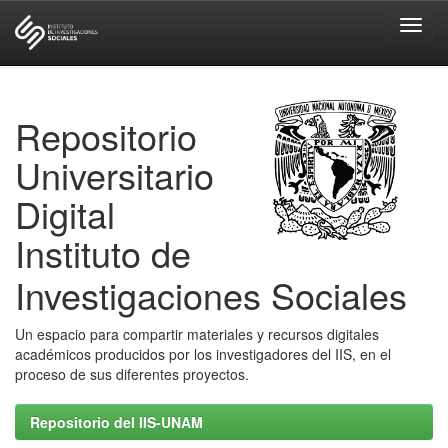
Skip
navigation
Repositorio
Universitario
Digital
Instituto de
Investigaciones Sociales
Un espacio para compartir materiales y recursos digitales
académicos producidos por los investigadores del IIS, en el
proceso de sus diferentes proyectos.
Repositorio del IIS-UNAM