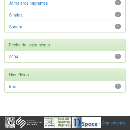
Jornaleros migrantes
1
Sinaloa
1
Sonora
1
Fecha de lanzamiento
2004
1
Has File(s)
true
1
Comentarios