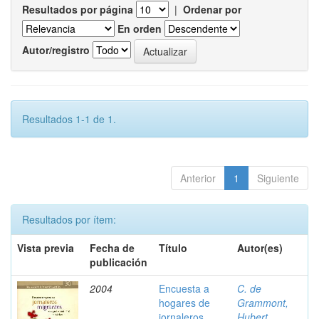
Resultados por página
|
Ordenar por
En orden
Autor/registro
Resultados 1-1 de 1.
Anterior
1
Siguiente
Resultados por ítem:
Vista previa
Fecha de
Título
Autor(es)
publicación
2004
Encuesta a
C. de
hogares de
Grammont,
jornaleros
Hubert