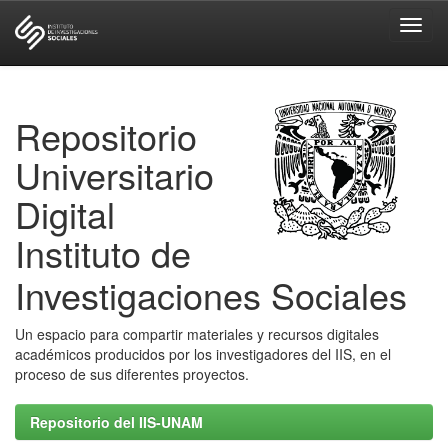
Skip
navigation
Repositorio
Universitario
Digital
Instituto de
Investigaciones Sociales
Un espacio para compartir materiales y recursos digitales
académicos producidos por los investigadores del IIS, en el
proceso de sus diferentes proyectos.
Repositorio del IIS-UNAM