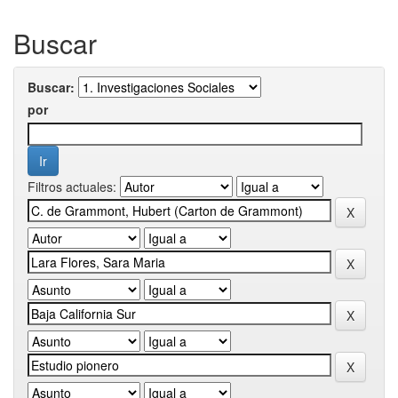
Buscar
Buscar:
por
Filtros actuales: