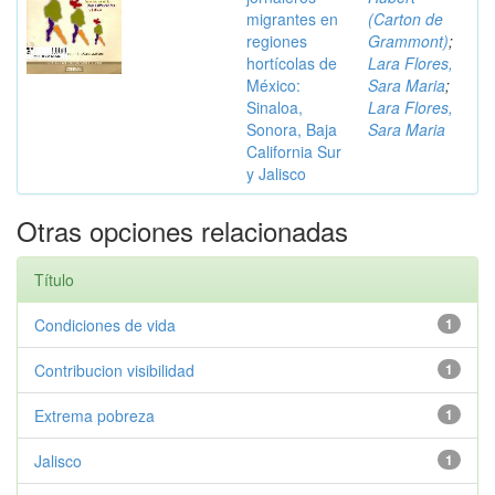
migrantes en
(Carton de
regiones
Grammont)
;
hortícolas de
Lara Flores,
México:
Sara Maria
;
Sinaloa,
Lara Flores,
Sonora, Baja
Sara Maria
California Sur
y Jalisco
Otras opciones relacionadas
Título
Condiciones de vida
1
Contribucion visibilidad
1
Extrema pobreza
1
Jalisco
1