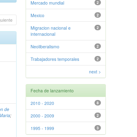
Mercado mundial
2
Mexico
2
guiente
Migracion nacional e
2
internacional
Neoliberalismo
2
Trabajadores temporales
2
next >
Fecha de lanzamiento
2010 - 2020
8
on de
 Maria
;
2000 - 2009
2
1995 - 1999
3