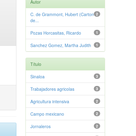
Autor
C. de Grammont, Hubert (Carton
2
de...
Pozas Horcasitas, Ricardo
1
Sanchez Gomez, Martha Judith
1
Título
Sinaloa
3
Trabajadores agricolas
3
Agricultura intensiva
2
Campo mexicano
2
Jornaleros
2