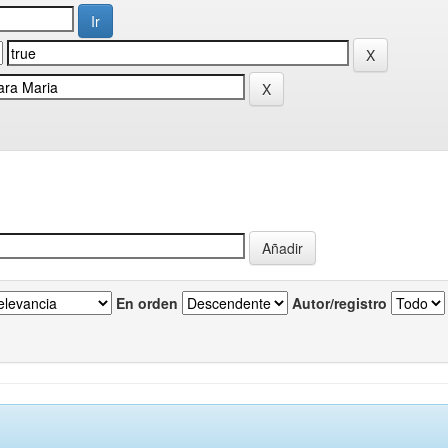
En orden
Autor/registro