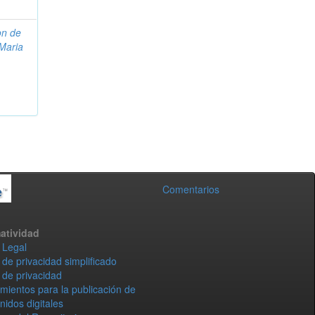
on de
 Maria
Comentarios
atividad
 Legal
 de privacidad simplificado
 de privacidad
mientos para la publicación de
nidos digitales