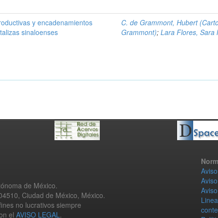
roductivas y encadenamientos
C. de Grammont, Hubert (Cart
rtalizas sinaloenses
Grammont)
;
Lara Flores, Sara
Norm
Aviso
Aviso
utónoma de México.
Aviso
 04510, Ciudad de México, México.
Linea
fines no lucrativos siempre
conte
con el
AVISO LEGAL
.