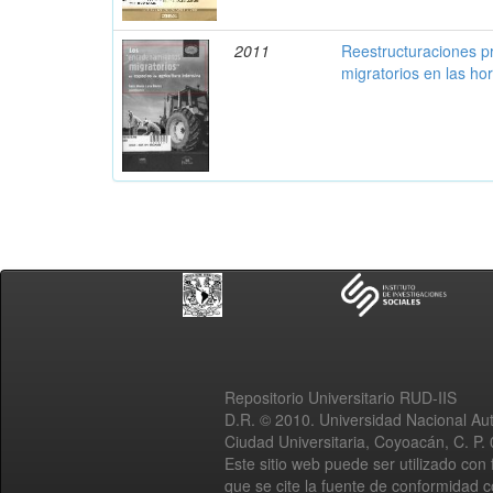
2011
Reestructuraciones p
migratorios en las ho
Repositorio Universitario RUD-IIS
D.R. © 2010. Universidad Nacional A
Ciudad Universitaria, Coyoacán, C. P.
Este sitio web puede ser utilizado con 
que se cite la fuente de conformidad 