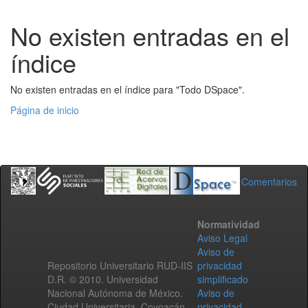
No existen entradas en el
índice
No existen entradas en el índice para "Todo DSpace".
Página de inicio
Comentarios
Normatividad
Aviso Legal
Aviso de
Repositorio Universitario RUD-IIS
privacidad
D.R. © 2010. Universidad
simplificado
Nacional Autónoma de México.
Aviso de
Ciudad Universitaria, Coyoacán,
privacidad