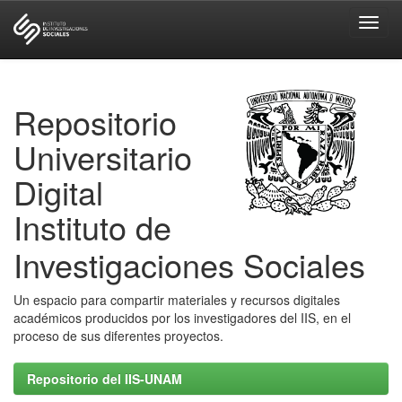
Skip
navigation
Repositorio
Universitario
Digital
Instituto de
Investigaciones Sociales
Un espacio para compartir materiales y recursos digitales
académicos producidos por los investigadores del IIS, en el
proceso de sus diferentes proyectos.
Repositorio del IIS-UNAM