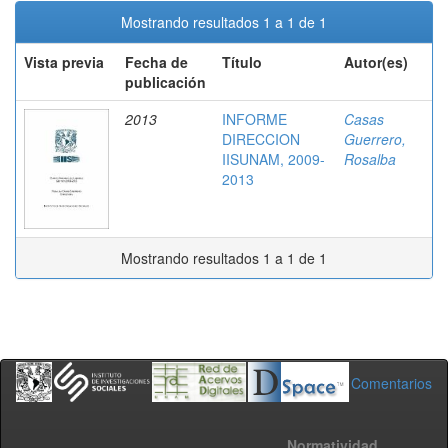
Mostrando resultados 1 a 1 de 1
Vista previa
Fecha de
Título
Autor(es)
publicación
2013
INFORME
Casas
DIRECCION
Guerrero,
IISUNAM, 2009-
Rosalba
2013
Mostrando resultados 1 a 1 de 1
Comentarios
Normatividad