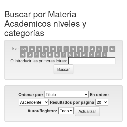
Buscar por Materia
Academicos niveles y
categorías
Ir a:
0-9
A
B
C
D
E
F
G
H
I
J
K
L
M
N
O
P
Q
R
S
T
U
V
W
X
Y
Z
O introducir las primeras letras:
Ordenar por:
En orden:
Resultados por página
Autor/Registro: