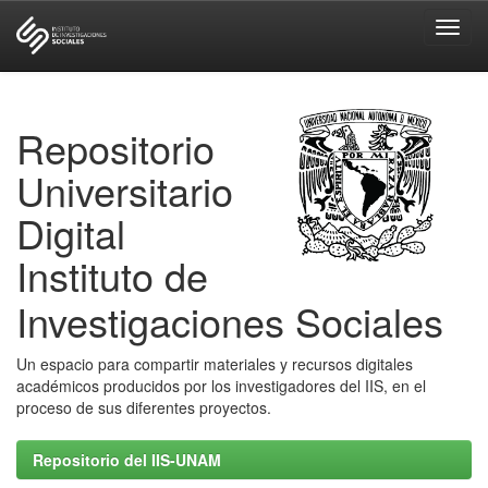
Skip
navigation
Repositorio
Universitario
Digital
Instituto de
Investigaciones Sociales
Un espacio para compartir materiales y recursos digitales
académicos producidos por los investigadores del IIS, en el
proceso de sus diferentes proyectos.
Repositorio del IIS-UNAM