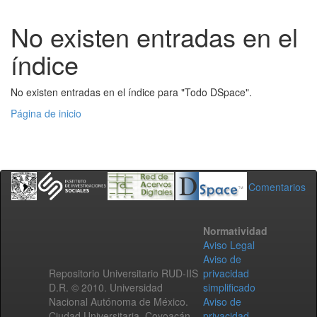
No existen entradas en el
índice
No existen entradas en el índice para "Todo DSpace".
Página de inicio
Comentarios
Normatividad
Aviso Legal
Aviso de
Repositorio Universitario RUD-IIS
privacidad
D.R. © 2010. Universidad
simplificado
Nacional Autónoma de México.
Aviso de
Ciudad Universitaria, Coyoacán,
privacidad