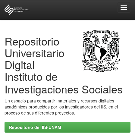
Skip
navigation
Repositorio
Universitario
Digital
Instituto de
Investigaciones Sociales
Un espacio para compartir materiales y recursos digitales
académicos producidos por los investigadores del IIS, en el
proceso de sus diferentes proyectos.
Repositorio del IIS-UNAM